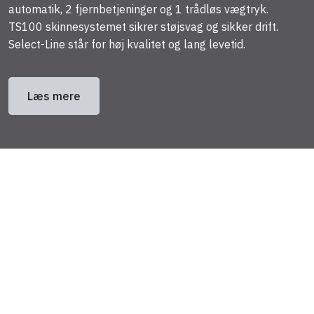
automatik, 2 fjernbetjeninger og 1 trådløs vægtryk.
TS100 skinnesystemet sikrer støjsvag og sikker drift.
Select-Line står for høj kvalitet og lang levetid.
Læs mere
Kontakt os for et uforpligtende tilbud
Interesseret i at høre mere om, hvordan vi kan hjælpe dig
med din ledhejseport? Vi står klar til at tilbyde dig et
uforpligtende tilbud, der matcher dine specifikke krav og
ønsker.
Lad os hjælpe dig med at finde den perfekte løsning til din