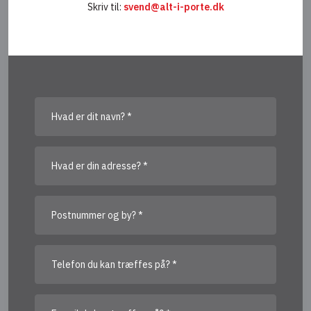
Skriv til:
svend@alt-i-porte.dk