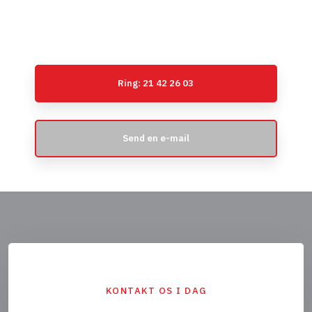
bygning. Kontakt os i dag, og tag det første skridt mod en
ny, effektiv og flot ledhejseport.
Ring: 21 42 26 03
Send en e-mail
KONTAKT OS I DAG