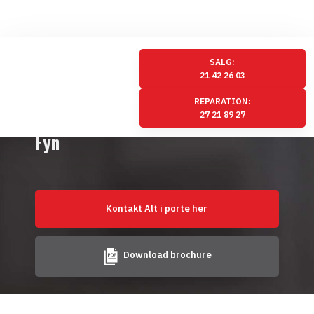
SALG:
21 42 26 03
REPARATION:
Kvalitets ledhejseporte til hele
27 21 89 27
Fyn
Kontakt Alt i porte her
Download brochure